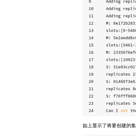
9
Adding repli
10
Adding repli
11
Adding repli
12
M: 8e172b283
13
slots:[0-546
14
M: 5e2aedd8c
15
slots:[5461-
16
M: 2335076ef
17
slots:[10923
18
S: 31e83cc01
19
replicates 2
20
S: 0146973e6
21
replicates 8
22
S: f76fff860
23
replicates 5
24
Can I 
set
 th
如上显示了将要创建的集群