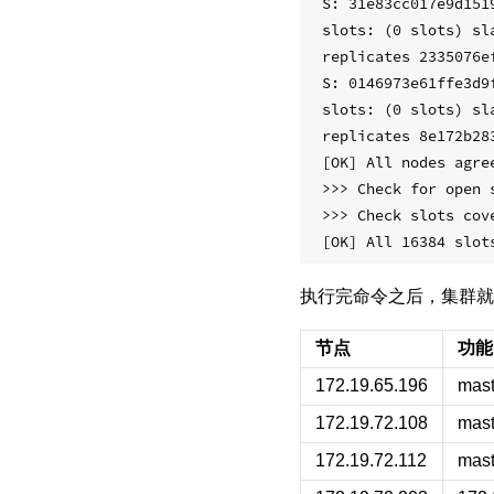
S: 31e83cc017e9d151
slots: (0 slots) sla
replicates 2335076e
S: 0146973e61ffe3d9
slots: (0 slots) sla
replicates 8e172b28
[OK] All nodes agre
>>> Check for open s
>>> Check slots cove
执行完命令之后，集群就
节点
功能
172.19.65.196
mas
172.19.72.108
mas
172.19.72.112
mas