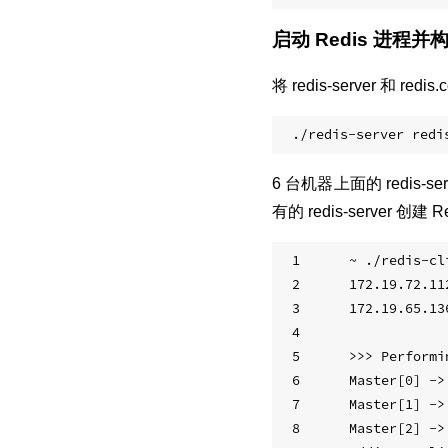
启动 Redis 进程并
将 redis-server 
6 台机器上面的 redis
有的 redis-server 创
1
~ ./redis-cl
2
172.19.72.11
3
172.19.65.13
4
5
>>> Performi
6
Master[0] ->
7
Master[1] ->
8
Master[2] ->