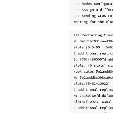
>>> Nodes configurat
>>> Assign a differ
>>> Sending CLUSTER
>>> Performing Clus
M: 8e172b28314aad39
slots:[0-5460] (5461
1 additional replica
S: f76fff860057dfab
slots: (0 slots) sla
replicates 5e2aedd8
M: 5e2aedd8c0b8ca9c
slots:[5461-10922] 
1 additional replica
M: 2335076efd1d6f38
slots:[10923-16383]
1 additional replica