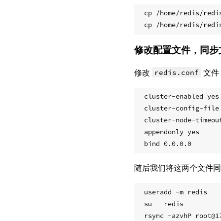
cp /home/redis/redi
修改配置文件，同步
修改
redis.conf
文件
cluster-enabled ye
cluster-config-
cluster-node-t
appendonly yes   
随后我们将这两个文件同步
useradd -m redis

su - redis
