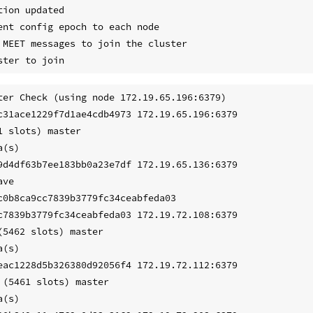
ion updated

ent config epoch to each node

 MEET messages to join the cluster

ter Check (using node 172.19.65.196:6379)

c31ace1229f7d1ae4cdb4973 172.19.65.196:6379

 slots) master

(s)

9d4df63b7ee183bb0a23e7df 172.19.65.136:6379

ve

c0b8ca9cc7839b3779fc34ceabfeda03

c7839b3779fc34ceabfeda03 172.19.72.108:6379

(5462 slots) master

(s)

eac1228d5b326380d92056f4 172.19.72.112:6379

 (5461 slots) master

(s)
