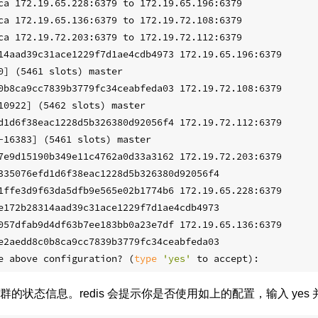
ca 172.19.65.228:6379 to 172.19.65.196:6379
ca 172.19.65.136:6379 to 172.19.72.108:6379
ca 172.19.72.203:6379 to 172.19.72.112:6379
14aad39c31ace1229f7d1ae4cdb4973 172.19.65.196:6379
0] (5461 slots) master
0b8ca9cc7839b3779fc34ceabfeda03 172.19.72.108:6379
10922] (5462 slots) master
d1d6f38eac1228d5b326380d92056f4 172.19.72.112:6379
-16383] (5461 slots) master
7e9d15190b349e11c4762a0d33a3162 172.19.72.203:6379
335076efd1d6f38eac1228d5b326380d92056f4
1ffe3d9f63da5dfb9e565e02b1774b6 172.19.65.228:6379
e172b28314aad39c31ace1229f7d1ae4cdb4973
057dfab9d4df63b7ee183bb0a23e7df 172.19.65.136:6379
e2aedd8c0b8ca9cc7839b3779fc34ceabfeda03
e above configuration? (
type
'yes'
 to accept):
的状态信息。redis 会提示你是否使用如上的配置，输入 yes 