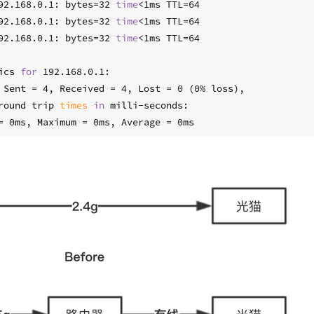
92.168.0.1: bytes=32 
time
<1ms TTL=64
92.168.0.1: bytes=32 
time
<1ms TTL=64
92.168.0.1: bytes=32 
time
<1ms TTL=64
ics 
for
 192.168.0.1:
 Sent = 4, Received = 4, Lost = 0 (0% loss),
round trip 
times
in
 milli-seconds:
= 0ms, Maximum = 0ms, Average = 0ms