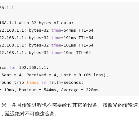
68.1.1
168.1.1 with 32 bytes of data:
92.168.1.1: bytes=32 
time
=544ms TTL=64
92.168.1.1: bytes=32 
time
=191ms TTL=64
92.168.1.1: bytes=32 
time
=161ms TTL=64
92.168.1.1: bytes=32 
time
=19ms TTL=64
ics 
for
 192.168.1.1:
 Sent = 4, Received = 4, Lost = 0 (0% loss),
round trip 
times
in
 milli-seconds:
= 19ms, Maximum = 544ms, Average = 228ms
5 米，并且传输过程也不需要经过其它的设备。按照光的传输
，延迟绝对不可能这么高。