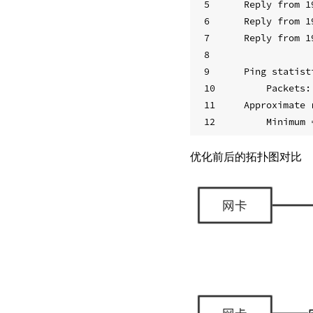
5
Reply from 1
6
Reply from 1
7
Reply from 1
8
9
Ping statist
10
    Packets:
11
Approximate 
12
    Minimum 
优化前后的拓扑图对比