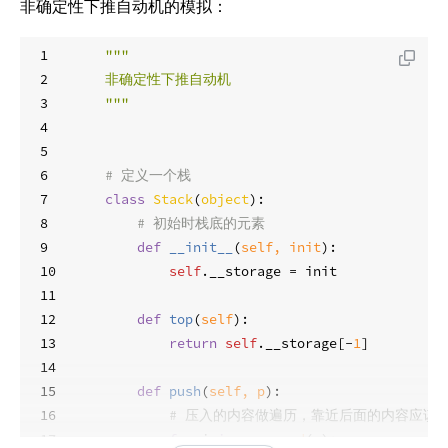
非确定性下推自动机的模拟：
77
    PDARule(
2
, 
'('
, 
2
, 
'b'
, [
'b'
, 
'b'
]),
78
    PDARule(
2
, 
')'
, 
2
, 
'b'
, []),
1
"""
79
    PDARule(
2
, 
None
, 
1
, 
'$'
, [
'$'
])
2
非确定性下推自动机
80
])
3
"""
81
4
82
5
83
class
DPDA
(
object
):
6
# 定义一个栈
84
# 参数：初始配置，接受状态，规则集合
7
class
Stack
(
object
):
85
def
__init__
(
self, current_configurati
8
# 初始时栈底的元素
86
self
.current_configuration = curre
9
def
__init__
(
self, init
):
87
self
.accept_states = accept_states
10
self
.__storage = init
88
self
.rule_book = rule_book
11
89
12
def
top
(
self
):
90
# 判断当前的状态是否是接受状态
13
return
self
.__storage[-
1
]
91
def
accepting
(
self
):
14
92
return
self
.current_configuration.
15
def
push
(
self, p
):
93
16
# 压入的内容做遍历，靠近后面的内容应该
94
# 输入
17
for
 i 
in
reversed
(p):
95
def
read_character
(
self, character
):