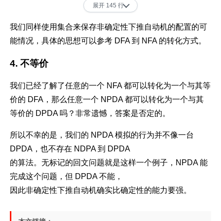
展开 145 行
18
self
.__storage.append(i)
96
self
.current_configuration = 
self
.
19
97
我们同样使用集合来保存非确定性下推自动机的配置的可
20
def
pop
(
self
):
98
# 同样为了简化操作，方便连续输入
能情况，具体的思想可以参考 DFA 到 NFA 的转化方式。
21
return
self
.__storage.pop()
99
def
read_string
(
self, string
):
22
100
for
 c 
in
 string:
4. 不等价
23
# 相当于 Java 的 toString 方法
101
self
.current_configuration = 
s
24
def
__str__
(
self
):
102
我们已经了解了任意的一个 NFA 都可以转化为一个与其等
25
return
str
(
self
.__storage)
103
价的 DFA，那么任意一个 NPDA 都可以转化为一个与其
26
104
if
 __name__ == 
'__main__'
:
等价的 DPDA 吗？非常遗憾，答案是否定的。
27
105
    dpda = DPDA(PDAConfiguration(
1
, Stack(
28
# 名词[配置]表示一个状态和一个栈的组合，其实上相
106
print
(dpda.accepting())
所以不幸的是，我们的 NPDA 模拟的行为并不像一台
29
# 为什么要定义[配置]呢？目的在于把状态和栈这两
107
    dpda.read_string(
'(()'
)
DPDA，也不存在 NDPA 到 DPDA
30
class
PDAConfiguration
(
object
):
108
print
(dpda.accepting())
31
def
__init__
(
self, state, stack
):
的算法。无标记的回文问题就是这样一个例子，NPDA 能
32
self
.state = state
完成这个问题，但 DPDA 不能，
33
self
.stack = stack
因此非确定性下推自动机确实比确定性的能力要强。
34
35
def
__str__
(
self
):
36
return
str
(
self
.state) + 
':'
 + 
str