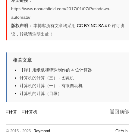
本文链接：
37
https://www.nosuchfield.com/2017/01/07/Pushdown-
38
automata/
39
# DDPA的转移规则
版权声明：
本博客所有文章均采用
CC BY-NC-SA 4.0
许可协
40
class
PDARule
(
object
):
议，转载请注明出处！
41
# 参数：当前状态，输入，下一个状态，（栈）
42
def
__init__
(
self, state, character, n
43
self
.state = state
44
self
.character = character
相关文章
45
self
.next_state = next_state
【译】用纸板和弹珠制作的 4 位计算器
46
self
.pop_character = pop_character
计算机的计算（三） - 图灵机
47
self
.push_characters = push_charac
计算机的计算（一） - 有限自动机
48
计算机的计算（目录）
49
# 下一个配置：1. 下一个状态就是 next_sta
50
def
follow
(
self, configuration
):
51
return
 PDAConfiguration(
self
.next_
返回顶部
计算
计算机
52
53
# 判断指定配置执行指定输入时是否可用当前的
54
def
applies_to
(
self, configuration, ch
© 2015 - 2026
Raymond
GitHub