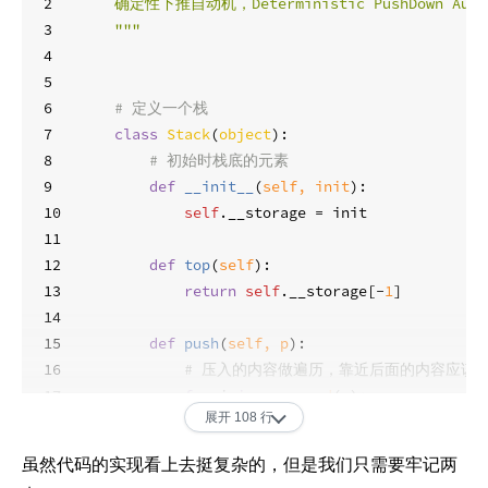
2
确定性下推自动机，Deterministic PushDown Auto
3
"""
4
5
6
# 定义一个栈
7
class
Stack
(
object
):
8
# 初始时栈底的元素
9
def
__init__
(
self, init
):
10
self
.__storage = init
11
12
def
top
(
self
):
13
return
self
.__storage[-
1
]
14
15
def
push
(
self, p
):
16
# 压入的内容做遍历，靠近后面的内容应该
17
for
 i 
in
reversed
(p):
展开 108 行
18
self
.__storage.append(i)
19
虽然代码的实现看上去挺复杂的，但是我们只需要牢记两
20
def
pop
(
self
):