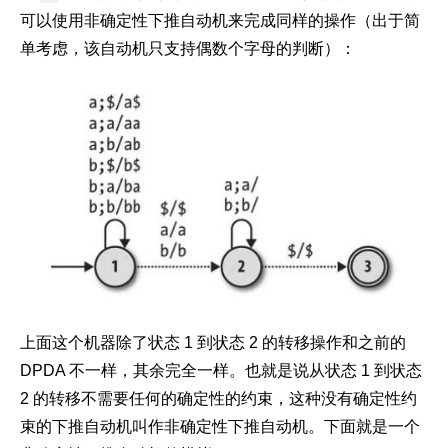
58
# 转移规则集合
可以使用非确定性下推自动机来完成同样的操作（出于简
59
class
DPDARulebook
(
object
):
单考虑，该自动机只支持偶数个字母的判断）：
60
def
__init__
(
self, rule_set
):
61
self
.ruleSet = rule_set
62
63
# 用于获取下一个配置
64
def
next_configuration
(
self, configura
65
return
self
.__rule_for(configurati
66
67
# 根据当前的配置和输入来查找对应的转移规则
68
def
__rule_for
(
self, configuration, ch
69
for
 rule 
in
self
.ruleSet:
70
if
 rule.applies_to(configurati
71
return
 rule
72
raise
 Exception(
"找不到可供使用的规则 
上面这个机器除了状态 1 到状态 2 的转移操作和之前的
73
DPDA 不一样，其余完全一样。也就是说从状态 1 到状态
74
2 的转移不需要任何的确定性的约束，这种没有确定性约
75
rulebook = DPDARulebook([
束的下推自动机叫作非确定性下推自动机。下面就是一个
76
    PDARule(
1
, 
'('
, 
2
, 
'$'
, [
'b'
, 
'$'
]),