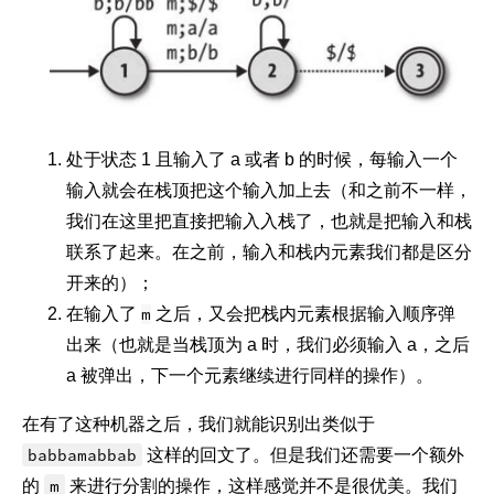
40
self
.push_characters = push_charac
41
42
# 下一个配置：1. 下一个状态就是 next_sta
43
def
follow
(
self, configuration
):
44
return
 PDAConfiguration(
self
.next_
45
处于状态 1 且输入了 a 或者 b 的时候，每输入一个
46
# 判断指定配置执行指定输入时是否可用当前的
输入就会在栈顶把这个输入加上去（和之前不一样，
47
def
applies_to
(
self, configuration, ch
我们在这里把直接把输入入栈了，也就是把输入和栈
48
return
self
.state == configuration
联系了起来。在之前，输入和栈内元素我们都是区分
49
and
self
.pop_character == c
开来的）；
50
51
# 下一个栈的计算，先弹出再压入即可
在输入了
m
之后，又会把栈内元素根据输入顺序弹
52
def
__next_stack
(
self, stack
):
出来（也就是当栈顶为 a 时，我们必须输入 a，之后
53
        stack.pop()  
# 弹出
a 被弹出，下一个元素继续进行同样的操作）。
54
        stack.push(
self
.push_characters)  
55
return
 stack
在有了这种机器之后，我们就能识别出类似于
56
babbamabbab
这样的回文了。但是我们还需要一个额外
57
的
m
来进行分割的操作，这样感觉并不是很优美。我们