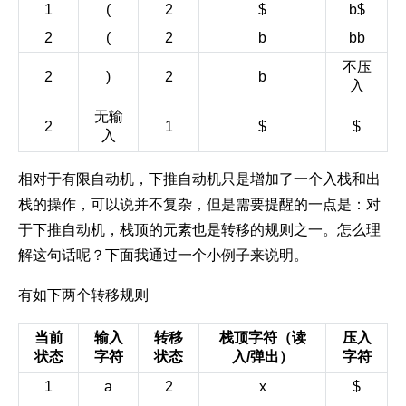
1
(
2
$
b$
2
(
2
b
bb
不压
2
)
2
b
入
无输
2
1
$
$
入
相对于有限自动机，下推自动机只是增加了一个入栈和出
栈的操作，可以说并不复杂，但是需要提醒的一点是：对
于下推自动机，栈顶的元素也是转移的规则之一。怎么理
解这句话呢？下面我通过一个小例子来说明。
有如下两个转移规则
当前
输入
转移
栈顶字符（读
压入
状态
字符
状态
入/弹出）
字符
1
a
2
x
$