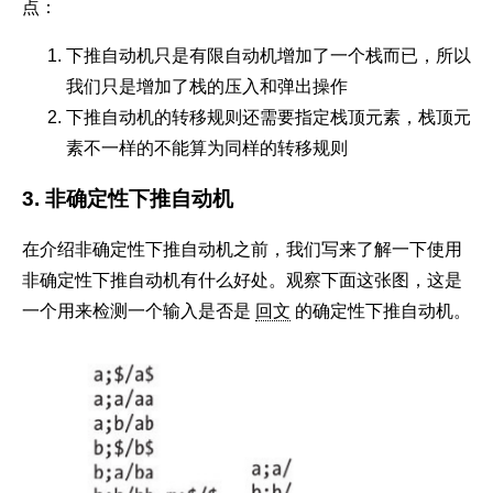
点：
21
return
self
.__storage.pop()
22
下推自动机只是有限自动机增加了一个栈而已，所以
23
我们只是增加了栈的压入和弹出操作
24
# 名词[配置]表示一个状态和一个栈的组合，其实上相
下推自动机的转移规则还需要指定栈顶元素，栈顶元
25
# 为什么要定义[配置]呢？目的在于把状态和栈这两
26
class
PDAConfiguration
(
object
):
素不一样的不能算为同样的转移规则
27
def
__init__
(
self, state, stack
):
3. 非确定性下推自动机
28
self
.state = state
29
self
.stack = stack
在介绍非确定性下推自动机之前，我们写来了解一下使用
30
31
非确定性下推自动机有什么好处。观察下面这张图，这是
32
# DDPA的转移规则
一个用来检测一个输入是否是
回文
的确定性下推自动机。
33
class
PDARule
(
object
):
34
# 参数：当前状态，输入，下一个状态，（栈）
35
def
__init__
(
self, state, character, n
36
self
.state = state
37
self
.character = character
38
self
.next_state = next_state
39
self
.pop_character = pop_character